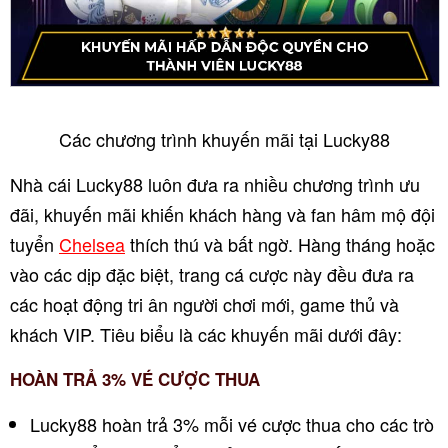
Các chương trình khuyến mãi tại Lucky88
Nhà cái Lucky88 luôn đưa ra nhiều chương trình ưu
đãi, khuyến mãi khiến khách hàng và fan hâm mộ đội
tuyển
Chelsea
thích thú và bất ngờ. Hàng tháng hoặc
vào các dịp đặc biệt, trang cá cược này đều đưa ra
các hoạt động tri ân người chơi mới, game thủ và
khách VIP. Tiêu biểu là các khuyến mãi dưới đây:
HOÀN TRẢ 3% VÉ CƯỢC THUA
Lucky88 hoàn trả 3% mỗi vé cược thua cho các trò