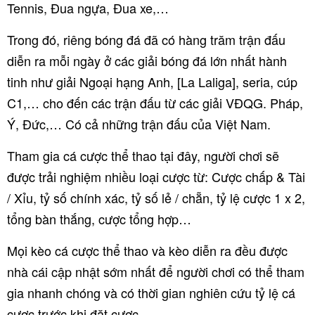
Tennis, Đua ngựa, Đua xe,…
Trong đó, riêng bóng đá đã có hàng trăm trận đấu
diễn ra mỗi ngày ở các giải bóng đá lớn nhất hành
tinh như giải Ngoại hạng Anh, [
La Laliga
], seria, cúp
C1,… cho đến các trận đấu từ các giải VĐQG. Pháp,
Ý, Đức,… Có cả những trận đấu của Việt Nam.
Tham gia cá cược thể thao tại đây, người chơi sẽ
được trải nghiệm nhiều loại cược từ: Cược chấp & Tài
/ Xỉu, tỷ số chính xác, tỷ số lẻ / chẵn, tỷ lệ cược 1 x 2,
tổng bàn thắng, cược tổng hợp…
Mọi kèo cá cược thể thao và kèo diễn ra đều được
nhà cái cập nhật sớm nhất để người chơi có thể tham
gia nhanh chóng và có thời gian nghiên cứu tỷ lệ cá
cược trước khi đặt cược.