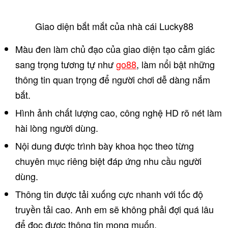
Giao diện bắt mắt của nhà cái Lucky88
Màu đen làm chủ đạo của giao diện tạo cảm giác
sang trọng tương tự như
go88
, làm nổi bật những
thông tin quan trọng để người chơi dễ dàng nắm
bắt.
Hình ảnh chất lượng cao, công nghệ HD rõ nét làm
hài lòng người dùng.
Nội dung được trình bày khoa học theo từng
chuyên mục riêng biệt đáp ứng nhu cầu người
dùng.
Thông tin được tải xuống cực nhanh với tốc độ
truyền tải cao. Anh em sẽ không phải đợi quá lâu
để đọc được thông tin mong muốn.