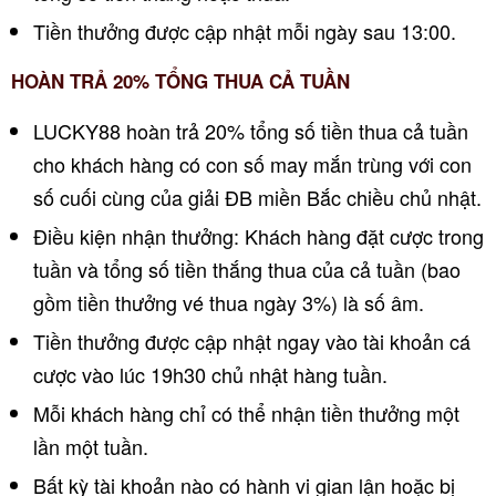
Tiền thưởng được cập nhật mỗi ngày sau 13:00.
HOÀN TRẢ 20% TỔNG THUA CẢ TUẦN
LUCKY88 hoàn trả 20% tổng số tiền thua cả tuần
cho khách hàng có con số may mắn trùng với con
số cuối cùng của giải ĐB miền Bắc chiều chủ nhật.
Điều kiện nhận thưởng: Khách hàng đặt cược trong
tuần và tổng số tiền thắng thua của cả tuần (bao
gồm tiền thưởng vé thua ngày 3%) là số âm.
Tiền thưởng được cập nhật ngay vào tài khoản cá
cược vào lúc 19h30 chủ nhật hàng tuần.
Mỗi khách hàng chỉ có thể nhận tiền thưởng một
lần một tuần.
Bất kỳ tài khoản nào có hành vi gian lận hoặc bị