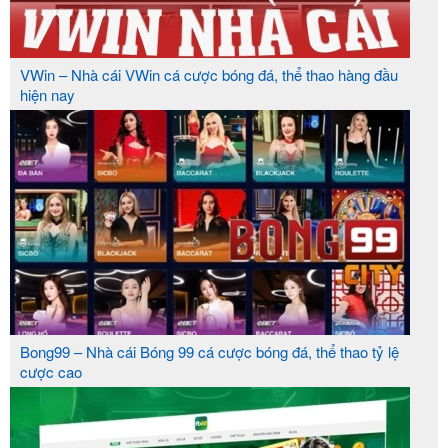
VWin – Nhà cái VWin cá cược bóng đá, thể thao hàng đầu
hiện nay
Bong99 – Nhà cái Bóng 99 cá cược bóng đá, thể thao tỷ lệ
cược cao