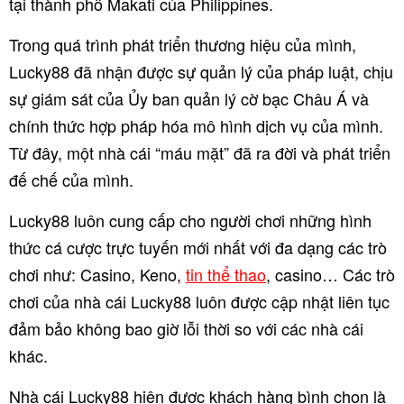
tại thành phố Makati của Philippines.
Trong quá trình phát triển thương hiệu của mình,
Lucky88 đã nhận được sự quản lý của pháp luật, chịu
sự giám sát của Ủy ban quản lý cờ bạc Châu Á và
chính thức hợp pháp hóa mô hình dịch vụ của mình.
Từ đây, một nhà cái “máu mặt” đã ra đời và phát triển
đế chế của mình.
Lucky88 luôn cung cấp cho người chơi những hình
thức cá cược trực tuyến mới nhất với đa dạng các trò
chơi như: Casino, Keno,
tin thể thao
, casino… Các trò
chơi của nhà cái Lucky88 luôn được cập nhật liên tục
đảm bảo không bao giờ lỗi thời so với các nhà cái
khác.
Nhà cái Lucky88 hiện được khách hàng bình chọn là