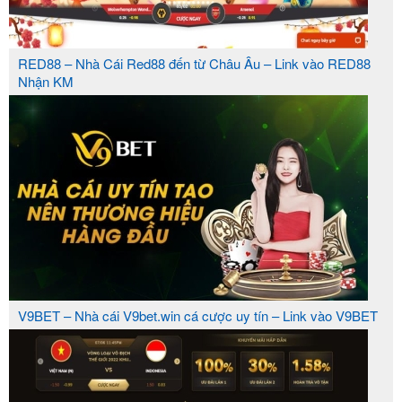
RED88 – Nhà Cái Red88 đến từ Châu Âu – Link vào RED88
Nhận KM
V9BET – Nhà cái V9bet.win cá cược uy tín – Link vào V9BET