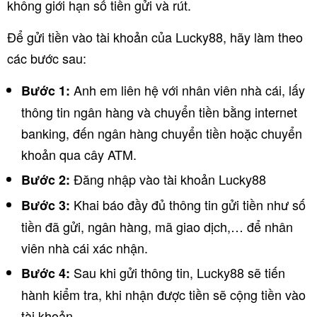
không giới hạn số tiền gửi và rút.
Để gửi tiền vào tài khoản của Lucky88, hãy làm theo
các bước sau:
Anh em liên hệ với nhân viên nhà cái, lấy
Bước 1:
thông tin ngân hàng và chuyển tiền bằng internet
banking, đến ngân hàng chuyển tiền hoặc chuyển
khoản qua cây ATM.
Đăng nhập vào tài khoản Lucky88
Bước 2:
Khai báo đầy đủ thông tin gửi tiền như số
Bước 3:
tiền đã gửi, ngân hàng, mã giao dịch,… để nhân
viên nhà cái xác nhận.
Sau khi gửi thông tin, Lucky88 sẽ tiến
Bước 4:
hành kiểm tra, khi nhận được tiền sẽ cộng tiền vào
tài khoản.