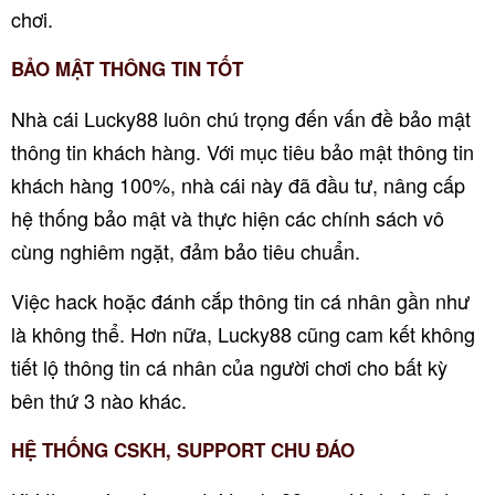
chơi.
BẢO MẬT THÔNG TIN TỐT
Nhà cái Lucky88 luôn chú trọng đến vấn đề bảo mật
thông tin khách hàng. Với mục tiêu bảo mật thông tin
khách hàng 100%, nhà cái này đã đầu tư, nâng cấp
hệ thống bảo mật và thực hiện các chính sách vô
cùng nghiêm ngặt, đảm bảo tiêu chuẩn.
Việc hack hoặc đánh cắp thông tin cá nhân gần như
là không thể. Hơn nữa, Lucky88 cũng cam kết không
tiết lộ thông tin cá nhân của người chơi cho bất kỳ
bên thứ 3 nào khác.
HỆ THỐNG CSKH, SUPPORT CHU ĐÁO